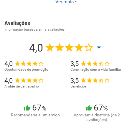
Ver mais
Comércio atacadista de produtos siderúrgicos e
metalúrgicos, exceto para construção. . . .
Avaliações
Informação baseada em
3
avaliações
4,0
4,0
3,5
Oportunidade de promoção
Conciliação com a vida familiar
4,0
3,5
Ambiente de trabalho
Benefícios
67
67
%
%
Recomendaria a um amigo
Aprovam a diretoria (de 2
avaliações)