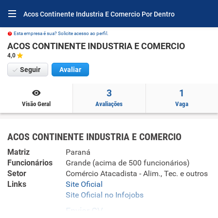
Acos Continente Industria E Comercio Por Dentro
Esta empresa é sua? Solicite acesso ao perfil.
ACOS CONTINENTE INDUSTRIA E COMERCIO
4,0
Seguir
Avaliar
3
1
Visão Geral
Avaliações
Vaga
ACOS CONTINENTE INDUSTRIA E COMERCIO
Matriz
Paraná
Funcionários
Grande (acima de 500 funcionários)
Setor
Comércio Atacadista - Alim., Tec. e outros
Links
Site Oficial
Site Oficial no Infojobs
Enviar CV