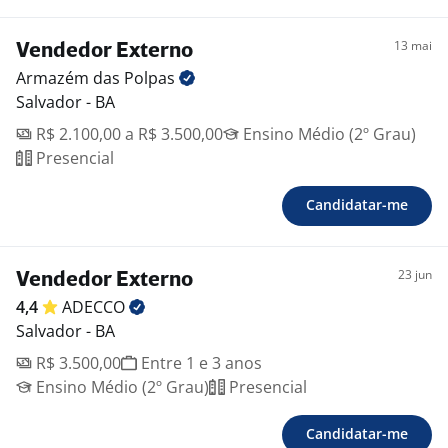
Clube Mais - programa de parcerias com descontos
exclusivos para colaboradores da Verisure;
13 mai
Vendedor Externo
*Os planos de assistência médica, odontológica e
Armazém das
Polpas
Wellhub poderão ter cobrança de mensalidade de
Salvador - BA
acordo com a categoria escolhida.
R$ 2.100,00 a R$ 3.500,00
Ensino Médio (2º Grau)
Horário de trabalho
Presencial
Segunda à sexta-feira das 08:30 as 18:00 e aos sábados
09:00 às 13:00
Candidatar-me
Atenção! As vagas da Verisure são divulgadas somente
23 jun
Vendedor Externo
em nossos canais oficiais (LinkedIn, Site de Carreiras,
4,4
ADECCO
Pandapé, Catho, Vagas.com e Indeed). Nunca fazemos
Salvador - BA
cobranças nem pedimos dados bancários.
R$ 3.500,00
Entre 1 e 3 anos
Confirme sempre se o e-mail vem do domínio
Ensino Médio (2º Grau)
Presencial
@verisure.com.br ou pelo nosso Whatsapp oficial
11975791751
Candidatar-me