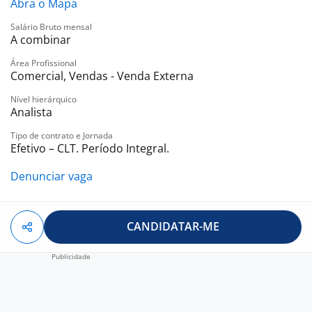
Abra o Mapa
Salário Bruto mensal
O que você precisa ter?
A combinar
Ensino Médio Completo (2º Grau);
CNH Valida;
Área Profissional
Comercial, Vendas - Venda Externa
Veículo próprio;
Nível hierárquico
Analista
Benefícios
Tipo de contrato e Jornada
Comissão atrativo sem limites, R$ 5 à R$ 6 mil reais +
Efetivo – CLT. Período Integral.
Salário Fixo.
Denunciar vaga
Vale Refeição ou Alimentação
Auxilio Combustível;
Premiações;
CANDIDATAR-ME
Celular Corporativo;
Plano de Carreira;
Seguro de Vida Sulamérica;
Plano de Assistência Médica AMIL;
Plano Odontológico Sulamérica;