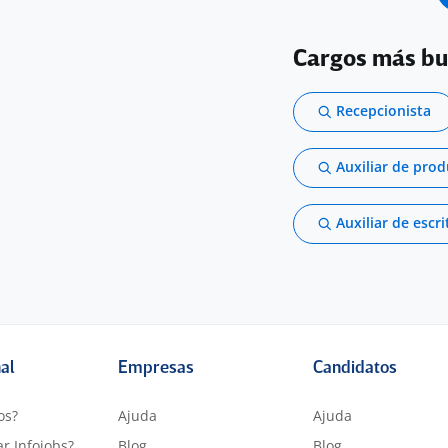
Cargos más b
Recepcionista
Auxiliar de pro
Auxiliar de escri
nal
Empresas
Candidatos
os?
Ajuda
Ajuda
r Infojobs?
Blog
Blog