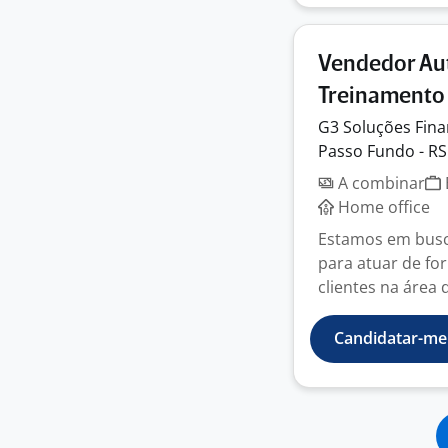
Vendedor Aut
Treinamento 
G3 Soluções
Fina
Passo Fundo - RS
A combinar
Home office
Estamos em busc
para atuar de f
clientes na área d
Candidatar-me