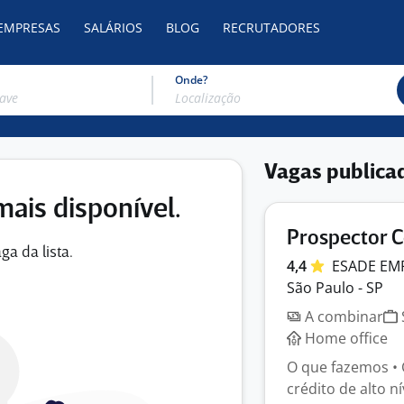
 EMPRESAS
SALÁRIOS
BLOG
RECRUTADORES
Onde?
Vagas publica
mais disponível.
Prospector C
ga da lista.
4,4
ESADE
EM
São Paulo - SP
A combinar
Home office
O que fazemos • 
crédito de alto n