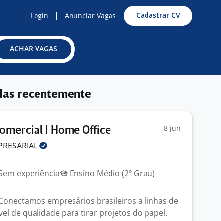
Cadastrar CV
Login
Anunciar Vagas
ACHAR VAGAS
das recentemente
8 jun
omercial | Home Office
PRESARIAL
Sem experiência
Ensino Médio (2º Grau)
Conectamos empresários brasileiros a linhas de
ível de qualidade para tirar projetos do papel.