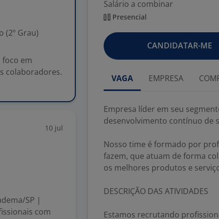
Salário a combinar
Presencial
 (2º Grau)
CANDIDATAR-ME
 foco em
s colaboradores.
VAGA
EMPRESA
COMP
Empresa líder em seu segment
desenvolvimento contínuo de 
10 jul
Nosso time é formado por prof
fazem, que atuam de forma cola
os melhores produtos e serviço
DESCRIÇÃO DAS ATIVIDADES
iadema/SP |
issionais com
Estamos recrutando profission