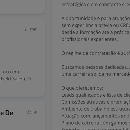
estratégica e em constante cre
A oportunidade é para atuação
sem experiência prévia ou CRE
21 mai
desde a formação até a práti
profissionais experientes.
O regime de contratação é au
Buscamos pessoas dedicadas, a
, foco em
uma carreira sólida no mercado
ield Sales). O
O que oferecemos:
Leads qualificados e lista de cl
Comissões atrativas e premia
Ambiente de trabalho estrutu
23 jul
te De
Atuação com lançamentos imobi
Plano de carreira com ganhos p
Suporte jurídico e documental