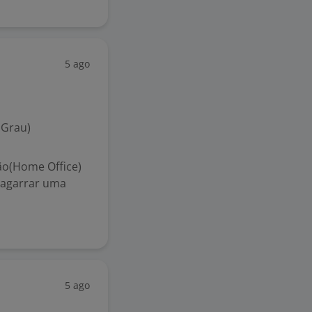
5 ago
 Grau)
o(Home Office)
 agarrar uma
5 ago