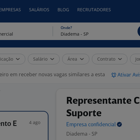
 EMPRESAS
SALÁRIOS
BLOG
RECRUTADORES
Onde?
icação
Salário
Área
Contrato
Jo
eiro em receber novas vagas similares a esta
Ativar Av
P
Representante C
Suporte
4 ago
ento E
Empresa
confidencial
Diadema - SP