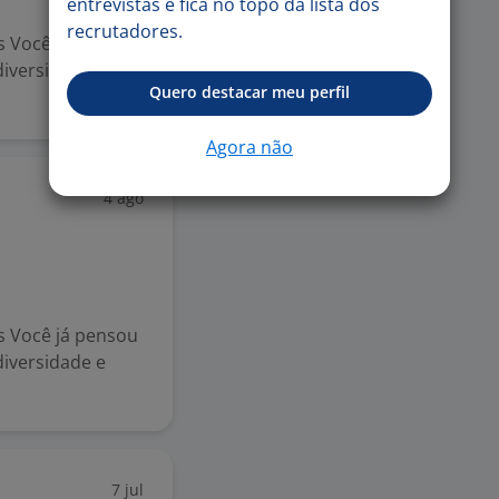
entrevistas e fica no topo da lista dos
recrutadores.
s Você já pensou
iversidade e
Quero destacar meu perfil
Agora não
4 ago
s Você já pensou
iversidade e
7 jul