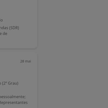
do
ndas (SDR)
e de
28 mai
 (2º Grau)
 pessoalmente;
 Representantes