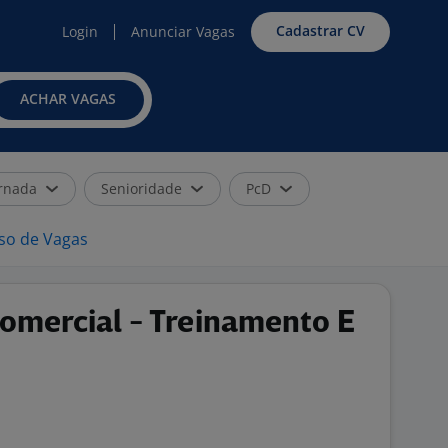
Cadastrar CV
Login
Anunciar Vagas
ACHAR VAGAS
rnada
Senioridade
PcD
iso de Vagas
omercial - Treinamento E