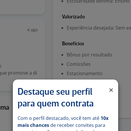
Escolaridade Mínima: Ensino
Valorizado
Experiência desejada: Sem e
4 ago
Benefícios
Bônus por resultado
Comissões
s
que promove a di
Estacionamento
.
Participação nos lucros
Destaque seu perfil
Denunciar vaga
para quem contrata
4 ago
ema
Com o perfil destacado, você tem até
10x
mais chances
de receber convites para