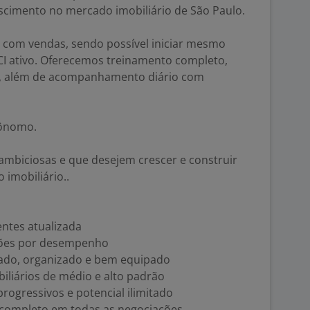
scimento no mercado imobiliário de São Paulo.
 com vendas, sendo possível iniciar mesmo
CI ativo. Oferecemos treinamento completo,
ca, além de acompanhamento diário com
tônomo.
mbiciosas e que desejem crescer e construir
 imobiliário..
ientes atualizada
ções por desempenho
rado, organizado e bem equipado
liários de médio e alto padrão
rogressivos e potencial ilimitado
 completo em todas as negociações