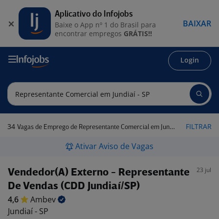
Aplicativo do Infojobs
BAIXAR
Baixe o App nº 1 do Brasil para
encontrar empregos
GRÁTIS!!
Login
34
FILTRAR
Vagas de Emprego de Representante Comercial em Jundiaí - SP
Ativar Aviso de Vagas
23 jul
Vendedor(A) Externo - Representante
De Vendas (CDD Jundiaí/SP)
4,6
Ambev
Jundiaí - SP