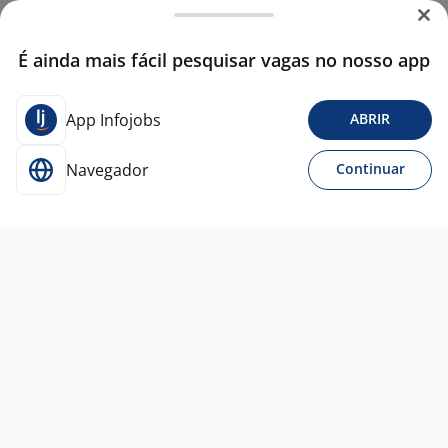
É ainda mais fácil pesquisar vagas no nosso app
App Infojobs
ABRIR
Navegador
Continuar
23 jul
Representante Comercial
4,5
SESAMI
BRASIL
Todo Brasil
A combinar
Entre 1 e 3 anos
Ensino Superior