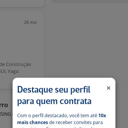
28 mai
 de Construção
UL Vaga:
Destaque seu perfil
para quem contrata
Ontem
rro
ISING
Com o perfil destacado, você tem até
10x
mais chances
de receber convites para