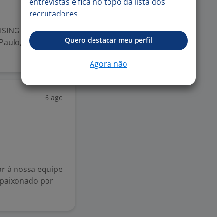
entrevistas e fica no topo da lista dos
recrutadores.
ISING COM
Quero destacar meu perfil
 Paulo, ABC
Agora não
6 ago
ar à nossa equipe
apaixonado por