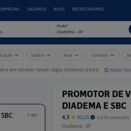
 EMPRESAS
SALÁRIOS
BLOG
RECRUTADORES
Onde?
icação
Salário
Área
Contrato
Jo
eiro em receber novas vagas similares a esta
Ativar Av
PROMOTOR DE 
DIADEMA E SBC
4 ago
 SBC
4,3
6.678 avaliações
ALLIS
Diadema - SP