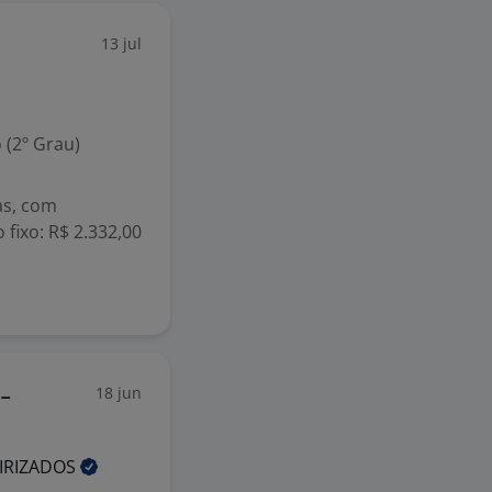
13 jul
 (2º Grau)
as, com
 fixo: R$ 2.332,00
18 jun
-
IRIZADOS