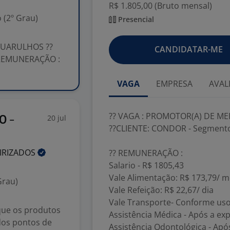
R$ 1.805,00 (Bruto mensal)
 (2º Grau)
Presencial
GUARULHOS ??
CANDIDATAR-ME
 REMUNERAÇÃO :
VAGA
EMPRESA
AVAL
?? VAGA : PROMOTOR(A) DE M
20 jul
O -
??CLIENTE: CONDOR - Segmento
IRIZADOS
?? REMUNERAÇÃO :
Salario - R$ 1805,43
Vale Alimentação: R$ 173,79/ 
Grau)
Vale Refeição: R$ 22,67/ dia
Vale Transporte- Conforme us
que os produtos
Assistência Médica - Após a ex
 dos pontos de
Assistência Odontológica - Apó