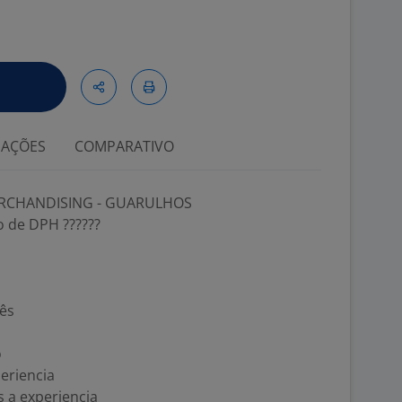
IAÇÕES
COMPARATIVO
ERCHANDISING - GUARULHOS
 de DPH ??????
mês
o
periencia
s a experiencia