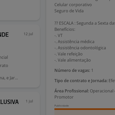
Celular corporativo
Seguro de Vida
?? ESCALA : Segunda a Sexta da
Benefícios:
12 jul
NDE
-. VT
-. Assistência médica
-. Assistência odontológica
-. Vale refeição
cial
-. Vale alimentação
rato
Número de vagas:
1
, e Jar...
Tipo de contrato e Jornada:
Efe
Área Profissional:
Operacional 
Promotor
1 jul
CLUSIVA