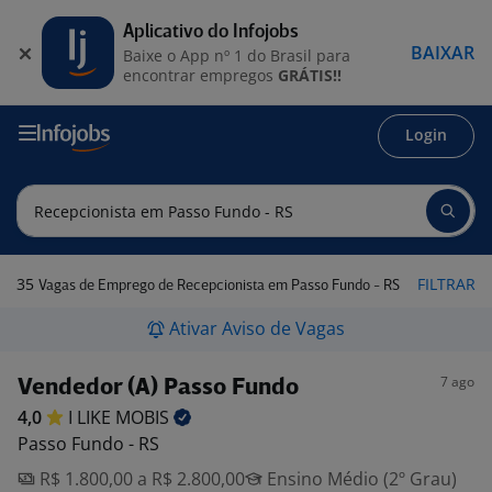
Aplicativo do Infojobs
BAIXAR
Baixe o App nº 1 do Brasil para
encontrar empregos
GRÁTIS!!
Login
35
FILTRAR
Vagas de Emprego de Recepcionista em Passo Fundo - RS
Ativar Aviso de Vagas
7 ago
Vendedor (A) Passo Fundo
4,0
I LIKE
MOBIS
Passo Fundo - RS
R$ 1.800,00 a R$ 2.800,00
Ensino Médio (2º Grau)