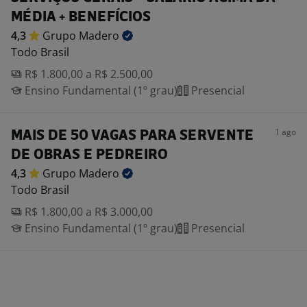
MÉDIA + BENEFÍCIOS
4,3
Grupo
Madero
Todo Brasil
R$ 1.800,00 a R$ 2.500,00
Ensino Fundamental (1º grau)
Presencial
1 ago
MAIS DE 50 VAGAS PARA SERVENTE
DE OBRAS E PEDREIRO
4,3
Grupo
Madero
Todo Brasil
R$ 1.800,00 a R$ 3.000,00
Ensino Fundamental (1º grau)
Presencial