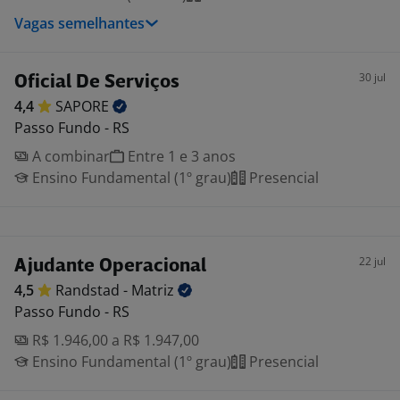
Vagas semelhantes
30 jul
Oficial De Serviços
4,4
SAPORE
Passo Fundo - RS
A combinar
Entre 1 e 3 anos
Ensino Fundamental (1º grau)
Presencial
22 jul
Ajudante Operacional
4,5
Randstad -
Matriz
Passo Fundo - RS
R$ 1.946,00 a R$ 1.947,00
Ensino Fundamental (1º grau)
Presencial