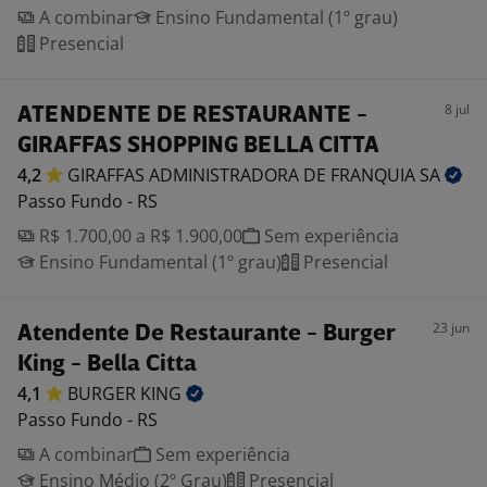
A combinar
Ensino Fundamental (1º grau)
Presencial
8 jul
ATENDENTE DE RESTAURANTE -
GIRAFFAS SHOPPING BELLA CITTA
4,2
GIRAFFAS ADMINISTRADORA DE FRANQUIA
SA
Passo Fundo - RS
R$ 1.700,00 a R$ 1.900,00
Sem experiência
Ensino Fundamental (1º grau)
Presencial
23 jun
Atendente De Restaurante - Burger
King - Bella Citta
4,1
BURGER
KING
Passo Fundo - RS
A combinar
Sem experiência
Ensino Médio (2º Grau)
Presencial