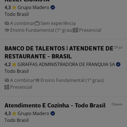
4,3
Grupo
Madero
Todo Brasil
A combinar
Sem experiência
Ensino Fundamental (1º grau)
Presencial
29 jul
BANCO DE TALENTOS | ATENDENTE DE
RESTAURANTE - BRASIL
4,2
GIRAFFAS ADMINISTRADORA DE FRANQUIA
SA
Todo Brasil
A combinar
Ensino Fundamental (1º grau)
Presencial
Ontem
Atendimento E Cozinha - Todo Brasil
4,3
Grupo
Madero
Todo Brasil