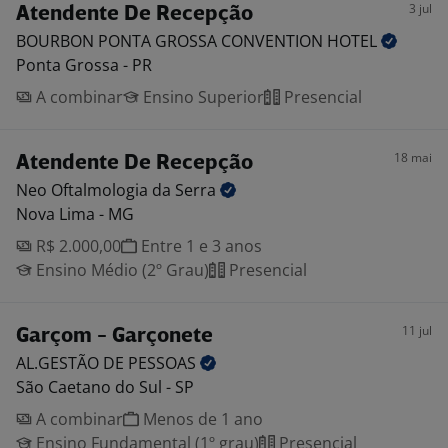
3 jul
Atendente De Recepção
BOURBON PONTA GROSSA CONVENTION
HOTEL
Ponta Grossa - PR
A combinar
Ensino Superior
Presencial
18 mai
Atendente De Recepção
Neo Oftalmologia da
Serra
Nova Lima - MG
R$ 2.000,00
Entre 1 e 3 anos
Ensino Médio (2º Grau)
Presencial
11 jul
Garçom - Garçonete
AL.GESTÃO DE
PESSOAS
São Caetano do Sul - SP
A combinar
Menos de 1 ano
Ensino Fundamental (1º grau)
Presencial