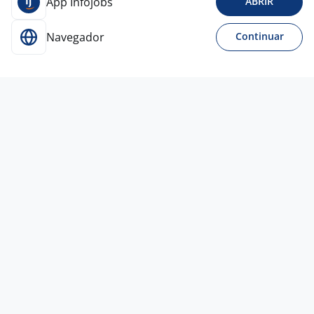
App Infojobs
ABRIR
Navegador
Continuar
Para Candidatos
Acesse o site de empregos líder e se candidate a
vagas adequadas ao seu perfil de forma fácil e
rápida.