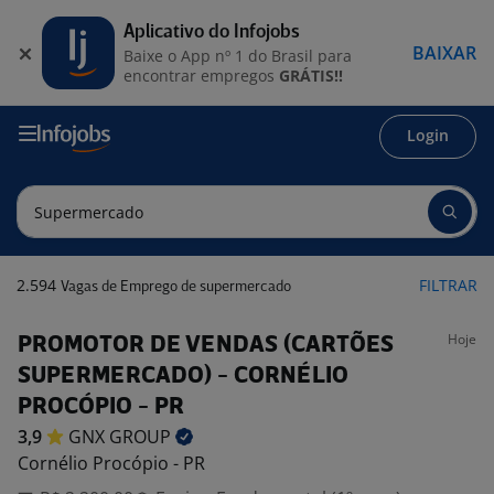
Aplicativo do Infojobs
BAIXAR
Baixe o App nº 1 do Brasil para
encontrar empregos
GRÁTIS!!
Login
2.594
FILTRAR
Vagas de Emprego de supermercado
Hoje
PROMOTOR DE VENDAS (CARTÕES
SUPERMERCADO) - CORNÉLIO
PROCÓPIO - PR
3,9
GNX
GROUP
Cornélio Procópio - PR