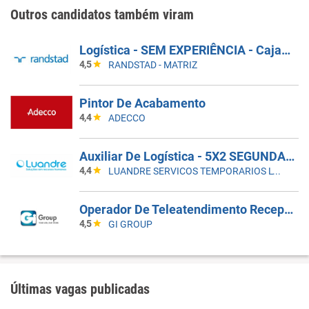
Outros candidatos também viram
Logística - SEM EXPERIÊNCIA - Cajamar
4,5
RANDSTAD - MATRIZ
Pintor De Acabamento
4,4
ADECCO
Auxiliar De Logística - 5X2 SEGUNDA A SEXTA
4,4
LUANDRE SERVICOS TEMPORARIOS LTDA. (C-I)
Operador De Teleatendimento Receptivo
4,5
GI GROUP
Últimas vagas publicadas