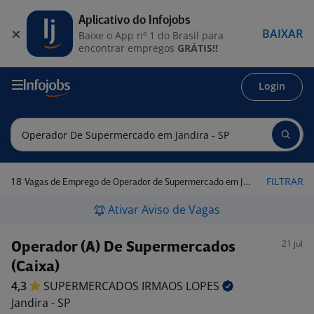
Aplicativo do Infojobs
BAIXAR
Baixe o App nº 1 do Brasil para
encontrar empregos
GRÁTIS!!
Login
18
FILTRAR
Vagas de Emprego de Operador de Supermercado em Jandira - SP
Ativar Aviso de Vagas
21 jul
Operador (A) De Supermercados
(Caixa)
4,3
SUPERMERCADOS IRMAOS
LOPES
Jandira - SP