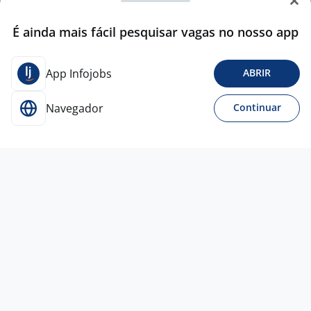
É ainda mais fácil pesquisar vagas no nosso app
App Infojobs
ABRIR
Navegador
Continuar
5 ago
MOVIMENTADOR DE VEICULOS ABC
3,7
PREMIUM PERSONAL
DRIVER
Todo Brasil
A combinar
Entre 1 e 3 anos
Ensino Fundamental (1º grau)
Presencial