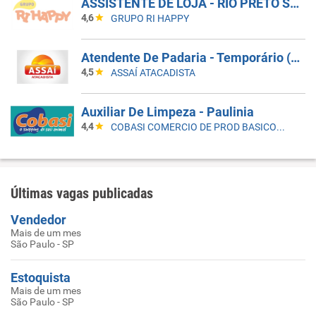
ASSISTENTE DE LOJA - RIO PRETO SHOPPING - EFETIVO
4,6
GRUPO RI HAPPY
Atendente De Padaria - Temporário (Alto Da XV)
4,5
ASSAÍ ATACADISTA
Auxiliar De Limpeza - Paulinia
4,4
COBASI COMERCIO DE PROD BASICOS E INDUSTRIALIZADOS LTDA
Últimas vagas publicadas
Vendedor
Mais de um mes
São Paulo - SP
Estoquista
Mais de um mes
São Paulo - SP