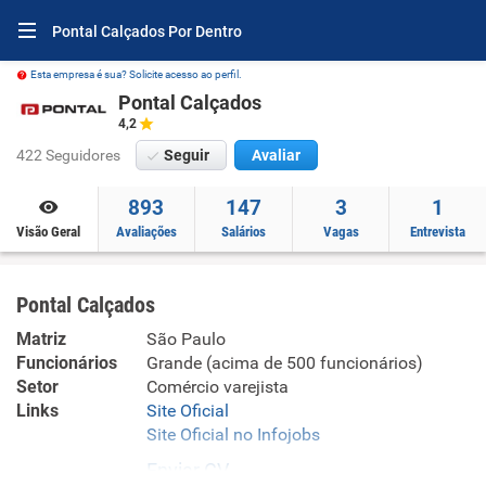
Pontal Calçados Por Dentro
Esta empresa é sua? Solicite acesso ao perfil.
Pontal Calçados
4,2
422 Seguidores
Seguir
Avaliar
893
147
3
1
Visão Geral
Avaliações
Salários
Vagas
Entrevista
Pontal Calçados
Matriz
São Paulo
Funcionários
Grande (acima de 500 funcionários)
Setor
Comércio varejista
Links
Site Oficial
Site Oficial no Infojobs
Enviar CV