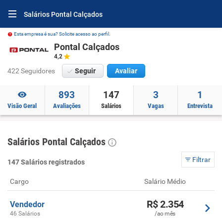
Salários Pontal Calçados
Esta empresa é sua? Solicite acesso ao perfil.
Pontal Calçados
4,2
422 Seguidores
Seguir
Avaliar
893
147
3
1
Visão Geral
Avaliações
Salários
Vagas
Entrevista
Salários Pontal Calçados
Filtrar
147 Salários registrados
Cargo
Salário Médio
R$ 2.354
Vendedor
46 Salários
/ao mês