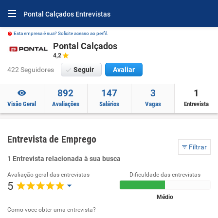
Pontal Calçados Entrevistas
Esta empresa é sua? Solicite acesso ao perfil.
Pontal Calçados
4,2
422 Seguidores
Seguir
Avaliar
892
147
3
1
Visão Geral
Avaliações
Salários
Vagas
Entrevista
Entrevista de Emprego
Filtrar
1 Entrevista relacionada à sua busca
Avaliação geral das entrevistas
Dificuldade das entrevistas
5
Médio
Como voce obter uma entrevista?