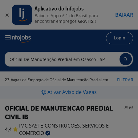
Aplicativo do Infojobs
BAIXAR
Baixe o App nº 1 do Brasil para
encontrar empregos
GRÁTIS!!
Login
23
FILTRAR
Vagas de Emprego de Oficial de Manutenção Predial em Osasco - SP
Ativar Aviso de Vagas
30 jul
OFICIAL DE MANUTENCAO PREDIAL
CIVIL IB
IMC SASTE-CONSTRUCOES, SERVICOS E
4,4
COMERCIO