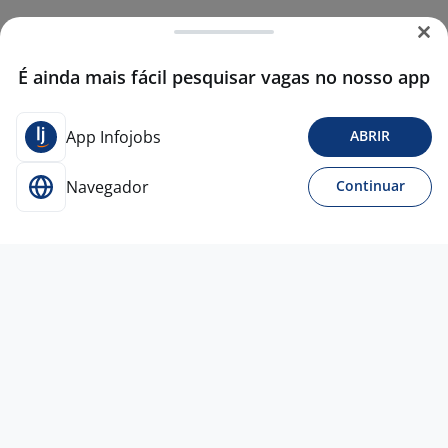
É ainda mais fácil pesquisar vagas no nosso app
App Infojobs
ABRIR
Navegador
Continuar
CONTRATAÇÃO URGENTE
18 mai
Servente De Obras
4,4
ARBAIT ENGENHARIA
LTDA
Osasco - SP