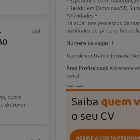
• Experiência com manutenção 
• Residir em Campinas/SP, Sum
*Atividades:*
Irá atuar nos processos de ma
atividades de: pintura, hidráuli
2 jul
-
AO
Número de vagas:
1
Tipo de contrato e Jornada:
Tem
Área Profissional:
Assistente e
Geral
ia, busca
o de Servir.