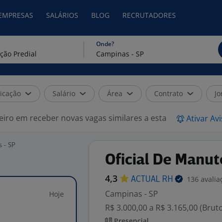
 EMPRESAS
SALÁRIOS
BLOG
RECRUTADORES
Onde?
icação
Salário
Área
Contrato
Jo
eiro em receber novas vagas similares a esta
Ativar Av
s - SP
Oficial De Manut
4,3
136 avalia
ACTUAL
RH
Campinas - SP
Hoje
R$ 3.000,00 a R$ 3.165,00 (Brut
Presencial