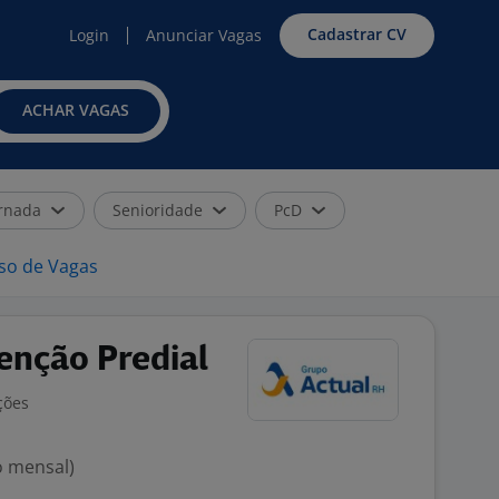
Cadastrar CV
Login
Anunciar Vagas
ACHAR VAGAS
rnada
Senioridade
PcD
iso de Vagas
enção Predial
ções
o mensal)