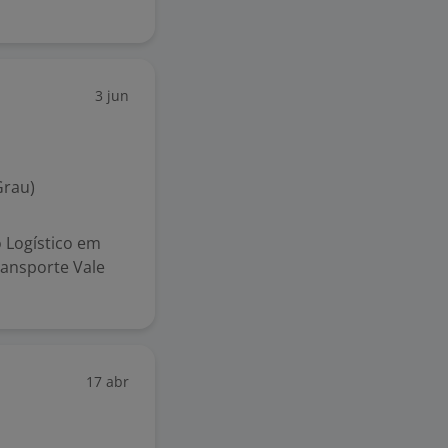
3 jun
Grau)
 Logístico em
ransporte Vale
17 abr