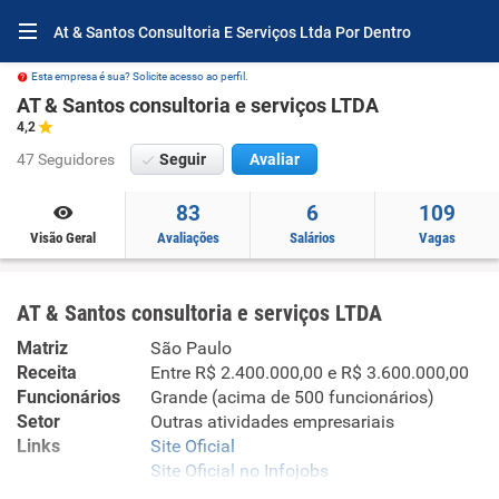
At & Santos Consultoria E Serviços Ltda Por Dentro
Esta empresa é sua? Solicite acesso ao perfil.
AT & Santos consultoria e serviços LTDA
4,2
47 Seguidores
Seguir
Avaliar
83
6
109
Visão Geral
Avaliações
Salários
Vagas
AT & Santos consultoria e serviços LTDA
Matriz
São Paulo
Receita
Entre R$ 2.400.000,00 e R$ 3.600.000,00
Funcionários
Grande (acima de 500 funcionários)
Setor
Outras atividades empresariais
Links
Site Oficial
Site Oficial no Infojobs