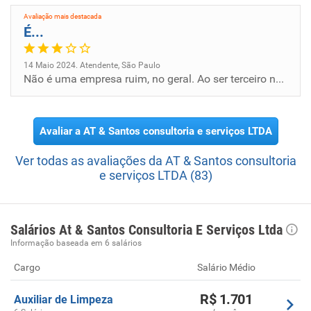
anteriormente. Atividades paisagísticas. Preparação de
Avaliação mais destacada
documentos e serviços especializados de apoio
É...
administrativo não especificados anteriormente. Medição
de consumo de energia elétrica, gás e água. Treinamento
14 Maio 2024. Atendente, São Paulo
em desenvolvimento profissional e gerencial. Atividades de
Não é uma empresa ruim, no geral. Ao ser terceiro na SMADS, me decepcionei com muitas atitudes de alguns funcionários......
atendimento em pronto-socorro e unidades hospitalares
para atendimento a urgências. Gestão de espaços para
artes cênicas, espetáculos e outras atividades artísticas.
Avaliar a AT & Santos consultoria e serviços LTDA
Restauração e conservação de lugares e prédios históricos.
Outras atividades de recreação e lazer não especificadas
Ver todas as avaliações da AT & Santos consultoria
anteriormente
e serviços LTDA (83)
Salários At & Santos Consultoria E Serviços Ltda
Informação baseada em 6 salários
Cargo
Salário Médio
R$ 1.701
Auxiliar de Limpeza