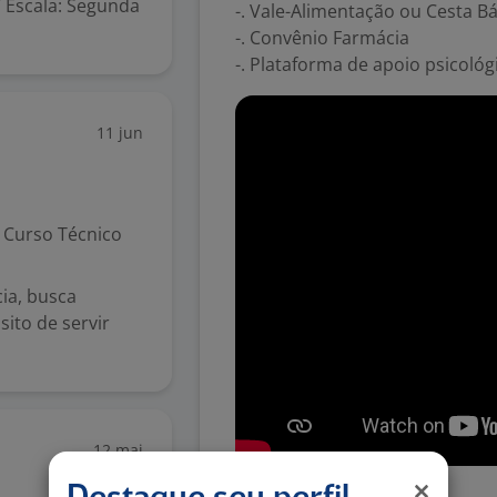
7 Escala: Segunda
-. Vale-Alimentação ou Cesta Bá
-. Convênio Farmácia
-. Plataforma de apoio psicológ
11 jun
Curso Técnico
ia, busca
ito de servir
12 mai