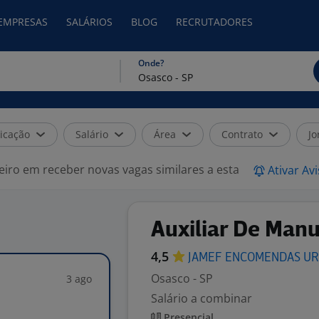
 EMPRESAS
SALÁRIOS
BLOG
RECRUTADORES
Onde?
icação
Salário
Área
Contrato
Jo
eiro em receber novas vagas similares a esta
Ativar Av
Auxiliar De Manu
4,5
JAMEF ENCOMENDAS
UR
Osasco - SP
3 ago
Salário a combinar
Presencial