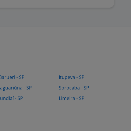
Barueri - SP
Itupeva - SP
Jaguariúna - SP
Sorocaba - SP
Jundiaí - SP
Limeira - SP