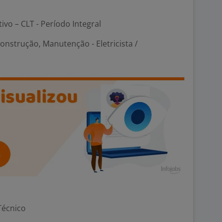
tivo – CLT - Período Integral
onstrução, Manutenção - Eletricista /
Técnico