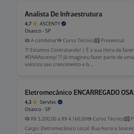
Analista De Infraestrutura
4,7
ASCENTY
Osasco - SP
A combinar
Curso Técnico
Presencial
?? Estamos Contratando! | É a sua Hora de faze
#DNAAscenty! ?? Já imaginou fazer parte de um
valoriza seu crescimento e b...
Eletromecânico ENCARREGADO OS
4,3
Servtec
Osasco - SP
R$ 3.200,00 a R$ 4.160,00
Curso Técnico
P
Cargo: Eletromecânico Local: Rua Aurora Soares