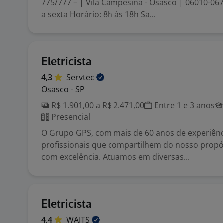
775/777 – | Vila Campesina - Osasco | 06010-06
a sexta Horário: 8h às 18h Sa...
Eletricista
4,3
Servtec
Osasco - SP
R$ 1.901,00 a R$ 2.471,00
Entre 1 e 3 anos
Presencial
O Grupo GPS, com mais de 60 anos de experiênc
profissionais que compartilhem do nosso propós
com excelência. Atuamos em diversas...
Eletricista
4,4
WAITS