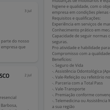
mudanças de mobiliários e eq
higiene e qualidade, com o obj
3 jul
empresa em condições plenas 
Requisitos e qualificações:
Experiência em serviços de ma
Conhecimento prático em mecâni
Capacidade de seguir normas de
r parte do nosso
seguras.
a empresa que
Pro atividade e habilidade par
Compromisso com a qualidade 
Benefícios:
-. Seguro de Vida
-. Assistência Odontológica (A
2 jul
ASCO
-. Vale-Refeição ou refeitório no
-. Parceria com a Total Pass
-. Vale-Transporte
-. Premiação conforme convenç
resencial
-. Telemedicina ou Assistência
 Barbosa,
a sua região