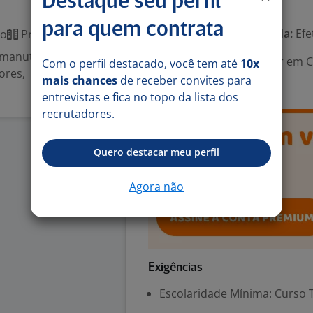
Destaque seu perfil
Número de vagas:
2
para quem contrata
Tipo de contrato e Jornada:
Efe
co
Presencial
ar manutenção em
Área Profissional:
Auxiliar em C
Com o perfil destacado, você tem até
10x
ores,
Manutenção Elétrica
mais chances
de receber convites para
entrevistas e fica no topo da lista dos
recrutadores.
Quero destacar meu perfil
Agora não
Exigências
Escolaridade Mínima: Curso 