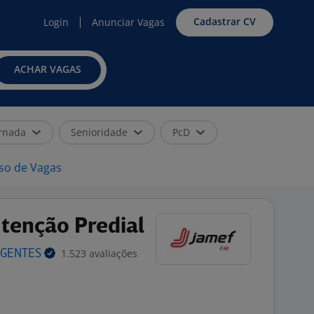
Cadastrar CV
Login
Anunciar Vagas
ACHAR VAGAS
rnada
Senioridade
PcD
iso de Vagas
tenção Predial
1.523 avaliações
GENTES