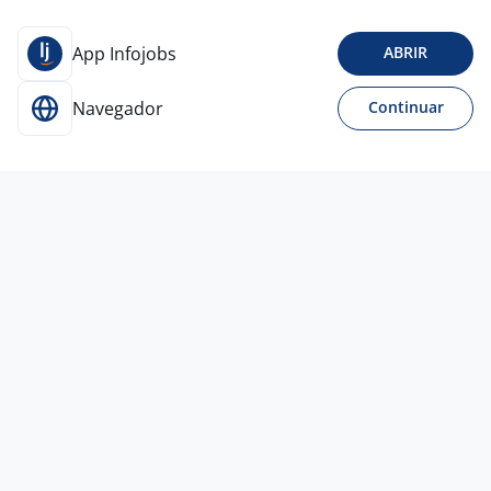
App Infojobs
ABRIR
Navegador
Continuar
3 ago
Auxiliar De Manutenção Predial
4,5
JAMEF ENCOMENDAS
URGENTES
Osasco - SP
A combinar
Entre 1 e 3 anos
Curso Técnico
Presencial
24 jul
Eletromecânico De Manutenção