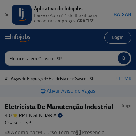
Aplicativo do Infojobs
BAIXAR
Baixe o App nº 1 do Brasil para
encontrar empregos
GRÁTIS!!
Login
41
FILTRAR
Vagas de Emprego de Eletricista em Osasco - SP
Ativar Aviso de Vagas
6 ago
Eletricista De Manutenção Industrial
4,0
RP
ENGENHARIA
Osasco - SP
A combinar
Curso Técnico
Presencial