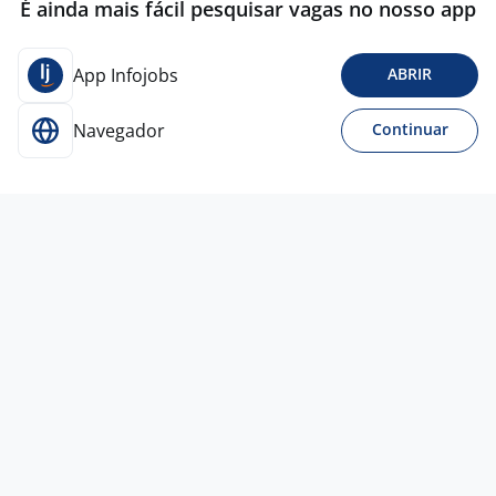
É ainda mais fácil pesquisar vagas no nosso app
App Infojobs
ABRIR
Navegador
Continuar
Para Candidatos
Acesse o site de empregos líder e se candidate a
vagas adequadas ao seu perfil de forma fácil e
rápida.