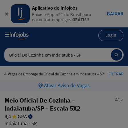
Aplicativo do Infojobs
BAIXAR
Baixe o App nº 1 do Brasil para
encontrar empregos
GRÁTIS!!
Login
4
FILTRAR
Vagas de Emprego de Oficial de Cozinha em Indaiatuba - SP
Ativar Aviso de Vagas
27 jul
Meio Oficial De Cozinha -
Indaiatuba/SP - Escala 5X2
4,4
GPA
Indaiatuba - SP