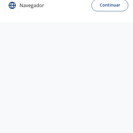
Navegador
Continuar
31 jul
Jovem Aprendiz Operacional -
Santos/SP(17735)
4,5
Empresa
confidencial
Santos - SP
A combinar
Sem experiência
Ensino Médio (2º Grau)
Presencial
31 jul
Auxiliar De Montagem
4,3
Betel Temporários e Terceirizados
Eireli.
São Paulo - SP
R$ 2.300,00 a R$ 2.371,00
Entre 3 e 5 anos