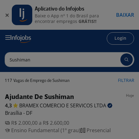
Aplicativo do Infojobs
BAIXAR
Baixe o App nº 1 do Brasil para
encontrar empregos
GRÁTIS!!
Login
117
FILTRAR
Vagas de Emprego de Sushiman
Hoje
Ajudante De Sushiman
4,3
BRAMEX COMERCIO E SERVICOS
LTDA
Brasília - DF
R$ 2.000,00 a R$ 2.600,00
Ensino Fundamental (1º grau)
Presencial