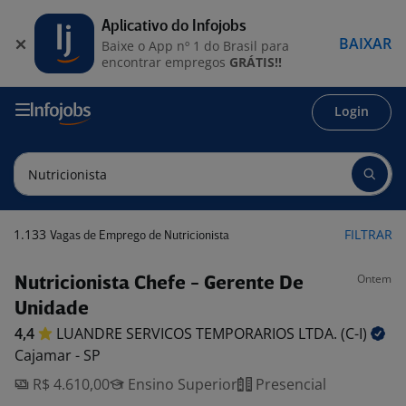
Aplicativo do Infojobs
BAIXAR
Baixe o App nº 1 do Brasil para
encontrar empregos
GRÁTIS!!
Login
1.133
FILTRAR
Vagas de Emprego de Nutricionista
Ontem
Nutricionista Chefe - Gerente De
Unidade
4,4
LUANDRE SERVICOS TEMPORARIOS LTDA.
(C-I)
Cajamar - SP
R$ 4.610,00
Ensino Superior
Presencial