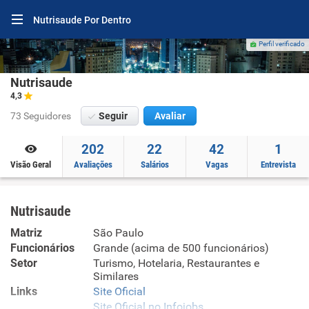
Nutrisaude Por Dentro
Perfil verificado
Nutrisaude
4,3
73 Seguidores
Seguir
Avaliar
202
22
42
1
Visão Geral
Avaliações
Salários
Vagas
Entrevista
Nutrisaude
Matriz
São Paulo
Funcionários
Grande (acima de 500 funcionários)
Setor
Turismo, Hotelaria, Restaurantes e
Similares
Links
Site Oficial
Site Oficial no Infojobs