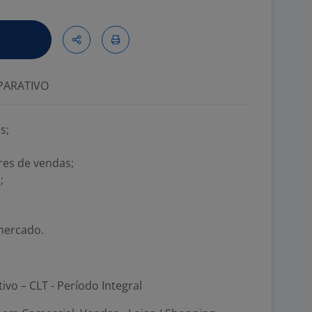
ARATIVO
s;
es de vendas;
;
mercado.
tivo – CLT - Período Integral