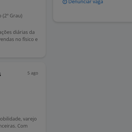
Denunciar vaga
 (2º Grau)
ações diárias da
vendas no físico e
5 ago
s
bilidade, varejo
anceiras. Com