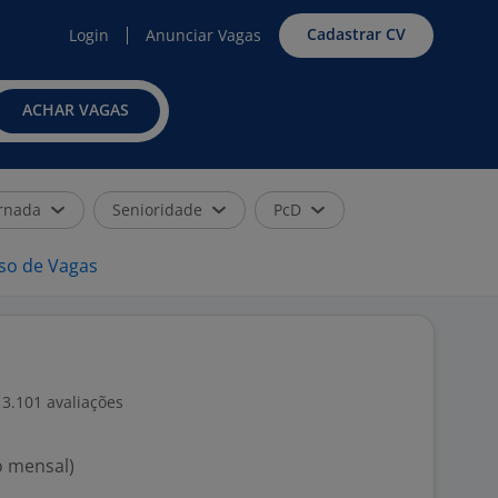
Cadastrar CV
Login
Anunciar Vagas
ACHAR VAGAS
rnada
Senioridade
PcD
iso de Vagas
3.101 avaliações
o mensal)