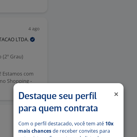
4 ago
RTACAO
LTDA.
 (2º Grau)
o! Estamos com
 no Shopping -
Destaque seu perfil
para quem contrata
3 ago
Com o perfil destacado, você tem até
10x
mais chances
de receber convites para