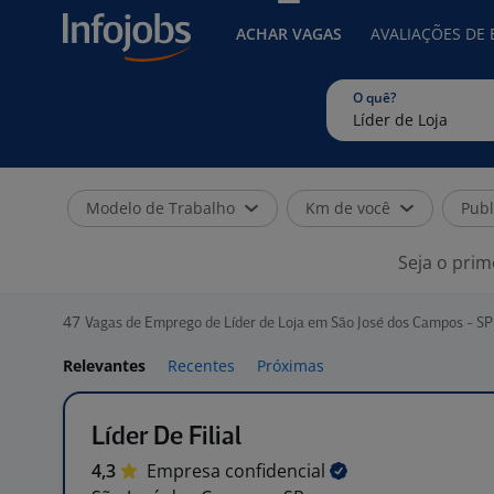
ACHAR VAGAS
AVALIAÇÕES DE
O quê?
Modelo de Trabalho
Km de você
Publ
Seja o prim
47
Vagas de Emprego de Líder de Loja em São José dos Campos - SP
Relevantes
Recentes
Próximas
Líder De Filial
4,3
Empresa
confidencial