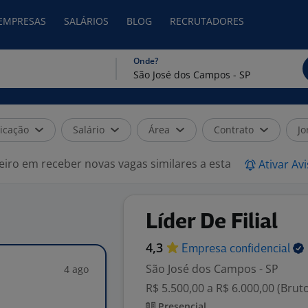
 EMPRESAS
SALÁRIOS
BLOG
RECRUTADORES
Onde?
icação
Salário
Área
Contrato
Jo
eiro em receber novas vagas similares a esta
Ativar Av
Líder De Filial
4,3
Empresa
confidencial
São José dos Campos - SP
4 ago
R$ 5.500,00 a R$ 6.000,00 (Brut
Presencial