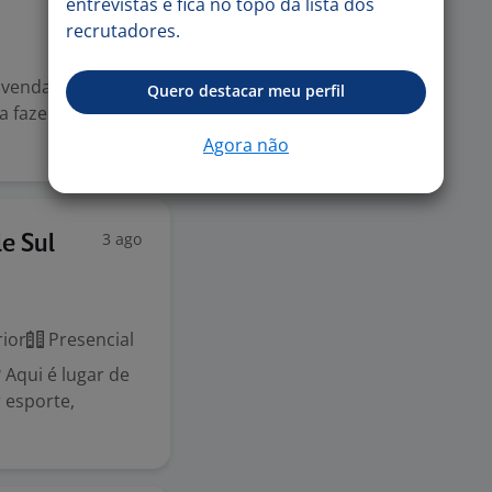
entrevistas e fica no topo da lista dos
recrutadores.
 vendas,
Quero destacar meu perfil
 fazer parte da
Agora não
3 ago
e Sul
ior
Presencial
Aqui é lugar de
 esporte,