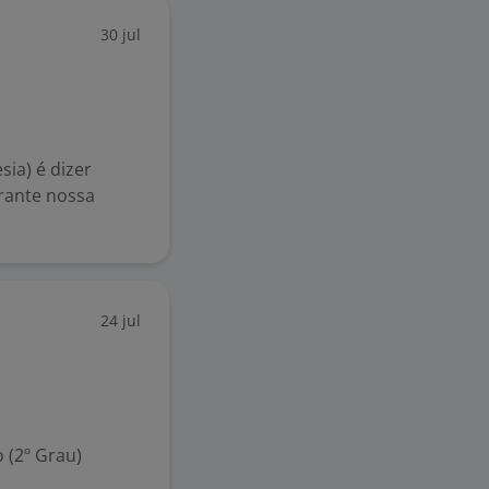
30 jul
ia) é dizer
rante nossa
24 jul
 (2º Grau)