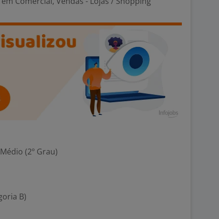
em Comercial, Vendas - Lojas / Shopping
 Médio (2º Grau)
goria B)