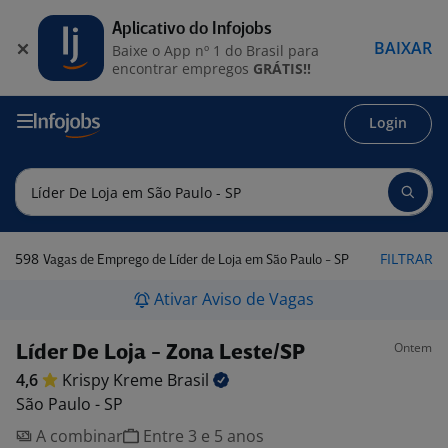
Aplicativo do Infojobs
BAIXAR
Baixe o App nº 1 do Brasil para
encontrar empregos
GRÁTIS!!
Login
598
FILTRAR
Vagas de Emprego de Líder de Loja em São Paulo - SP
Ativar Aviso de Vagas
Ontem
Líder De Loja - Zona Leste/SP
4,6
Krispy Kreme
Brasil
São Paulo - SP
A combinar
Entre 3 e 5 anos