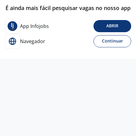
É ainda mais fácil pesquisar vagas no nosso app
App Infojobs
ABRIR
Navegador
Continuar
1 jun
Líder De Loja - Zona Sul
4,4
HG
RH
São Paulo - SP
R$ 1.800,00 a R$ 2.300,00
Entre 1 e 3 anos
Ensino Médio (2º Grau)
Presencial