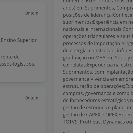
Comércio Exterior ou áreas cor
anos) em Suprimentos, Compras
Ontem
posições de liderança;Conheci
suprimentos;Experiência em n
nacionais e internacionais;Con
operações triangulares e seus
Ensino Superior
processos de importação e logí
de energia, construção, infraes
erente de
graduação ou MBA em Supply Ch
ssos logísticos.
correlatas;Experiência na estr
Suprimentos, com implantação 
governança;Vivência em empre
estruturação de operações;Exp
compras, governança e complia
Ontem
de fornecedores estratégicos 
gestão de estoques e planejam
gestão de CAPEX e OPEX;Experi
TOTVS, Protheus, Dynamics ou 