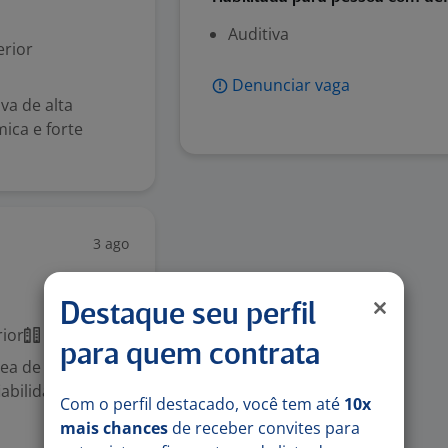
Auditiva
rior
Denunciar vaga
a de alta
mica e forte
3 ago
Destaque seu perfil
ior
Presencial
para quem contrata
rea de
abilidade e
Com o perfil destacado, você tem até
10x
mais chances
de receber convites para