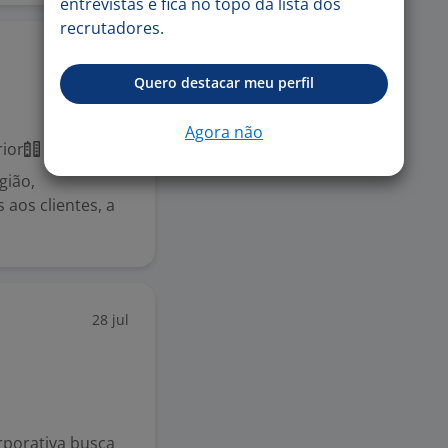
entrevistas e fica no topo da lista dos
recrutadores.
28 jul
Quero destacar meu perfil
Agora não
ior
Presencial
gião,
aos clientes, a
28 jul
porativa busca