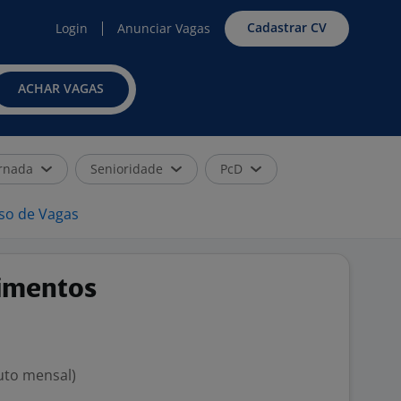
Cadastrar CV
Login
Anunciar Vagas
ACHAR VAGAS
rnada
Senioridade
PcD
iso de Vagas
imentos
ruto mensal)