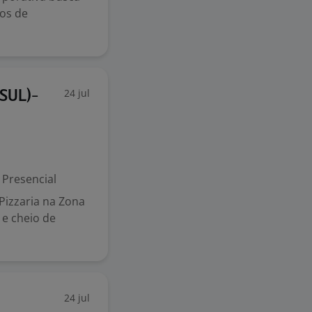
ços de
24 jul
SUL)-
Presencial
Pizzaria na Zona
e cheio de
24 jul