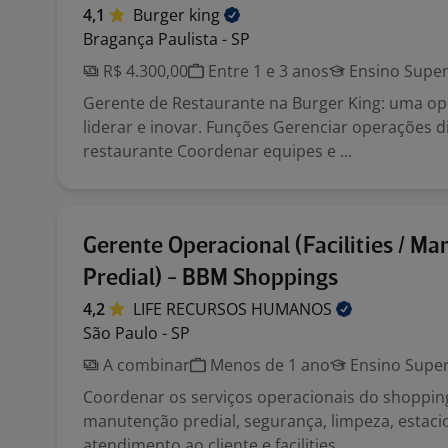
4,1
Burger
king
Bragança Paulista - SP
R$ 4.300,00
Entre 1 e 3 anos
Ensino Super
Gerente de Restaurante na Burger King: uma o
liderar e inovar. Funções Gerenciar operações d
restaurante Coordenar equipes e ...
Gerente Operacional (Facilities / M
Predial) - BBM Shoppings
4,2
LIFE RECURSOS
HUMANOS
São Paulo - SP
A combinar
Menos de 1 ano
Ensino Super
Coordenar os serviços operacionais do shopping
manutenção predial, segurança, limpeza, estac
atendimento ao cliente e facilities ...