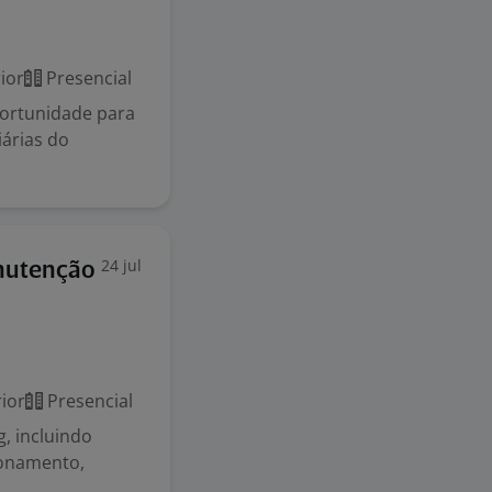
ior
Presencial
portunidade para
iárias do
24 jul
anutenção
ior
Presencial
, incluindo
ionamento,