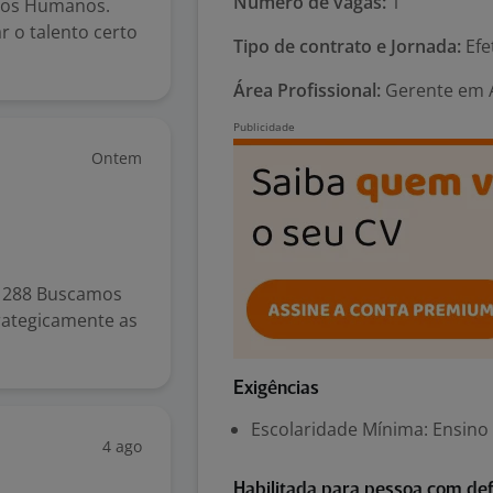
Número de vagas:
1
rsos Humanos.
r o talento certo
Tipo de contrato e Jornada:
Efe
Área Profissional:
Gerente em A
Ontem
#1288 Buscamos
trategicamente as
Exigências
Escolaridade Mínima: Ensino
4 ago
Habilitada para pessoa com def