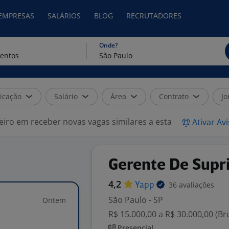
 EMPRESAS
SALÁRIOS
BLOG
RECRUTADORES
Onde?
icação
Salário
Área
Contrato
Jo
eiro em receber novas vagas similares a esta
Ativar Av
Gerente De Supr
4,2
36 avaliações
Yapp
São Paulo - SP
Ontem
R$ 15.000,00 a R$ 30.000,00 (B
Presencial