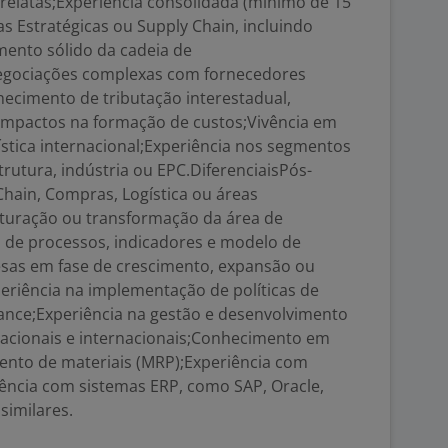
relatas;Experiência consolidada (mínimo de 15
 Estratégicas ou Supply Chain, incluindo
mento sólido da cadeia de
egociações complexas com fornecedores
hecimento de tributação interestadual,
 impactos na formação de custos;Vivência em
stica internacional;Experiência nos segmentos
trutura, indústria ou EPC.DiferenciaisPós-
ain, Compras, Logística ou áreas
uturação ou transformação da área de
de processos, indicadores e modelo de
sas em fase de crescimento, expansão ou
eriência na implementação de políticas de
nce;Experiência na gestão e desenvolvimento
nacionais e internacionais;Conhecimento em
ento de materiais (MRP);Experiência com
ência com sistemas ERP, como SAP, Oracle,
similares.