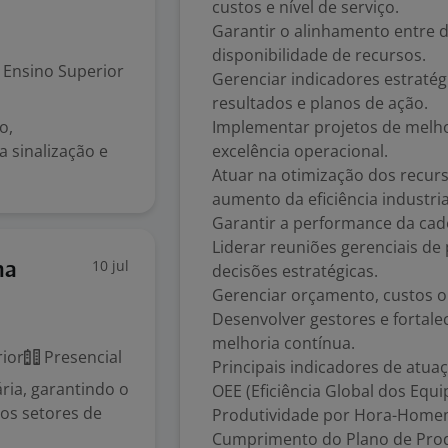
custos e nível de serviço.
Garantir o alinhamento entre 
disponibilidade de recursos.
Ensino Superior
Gerenciar indicadores estraté
resultados e planos de ação.
o,
Implementar projetos de melho
 sinalização e
excelência operacional.
Atuar na otimização dos recurs
aumento da eficiência industria
Garantir a performance da cade
Liderar reuniões gerenciais de
10 jul
ha
decisões estratégicas.
Gerenciar orçamento, custos op
Desenvolver gestores e fortalec
melhoria contínua.
ior
Presencial
Principais indicadores de atuaç
ria, garantindo o
OEE (Eficiência Global dos Equ
os setores de
Produtividade por Hora-Home
Cumprimento do Plano de Pro