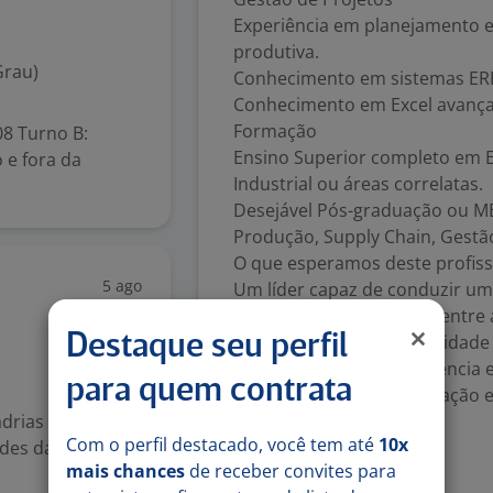
Experiência em planejamento e
produtiva.
Grau)
Conhecimento em sistemas ERP 
Conhecimento em Excel avança
Formação
08 Turno B:
Ensino Superior completo em E
 e fora da
Industrial ou áreas correlatas.
Desejável Pós-graduação ou MB
Produção, Supply Chain, Gestã
O que esperamos deste profiss
5 ago
Um líder capaz de conduzir um
promovendo integração entre á
operacional e sustentabilidade
Destaque seu perfil
Profissionais com experiência 
para quem contrata
grandes operações e atuação es
adrias em Santo
desafio.
Com o perfil destacado, você tem até
10x
des da fábrica;
Número de vagas:
1
mais chances
de receber convites para