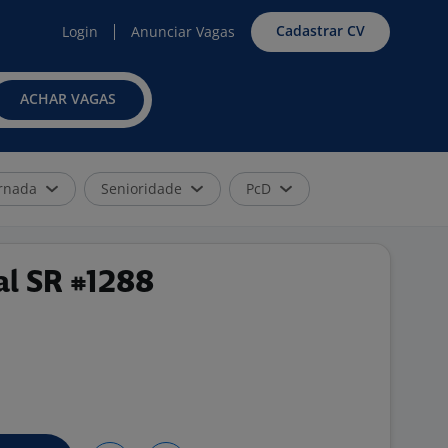
Cadastrar CV
Login
Anunciar Vagas
ACHAR VAGAS
rnada
Senioridade
PcD
al SR #1288