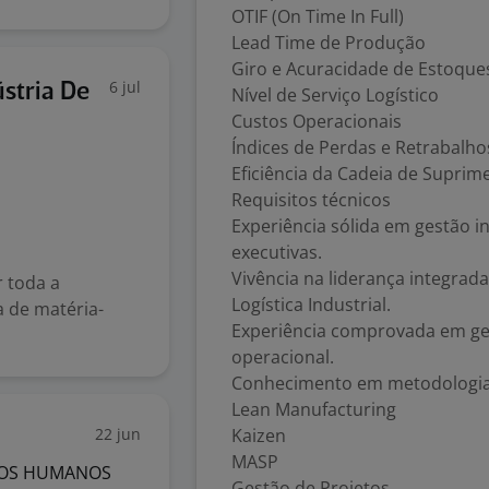
OTIF (On Time In Full)
Lead Time de Produção
Giro e Acuracidade de Estoque
6 jul
ústria De
Nível de Serviço Logístico
Custos Operacionais
Índices de Perdas e Retrabalho
Eficiência da Cadeia de Suprim
Requisitos técnicos
Experiência sólida em gestão i
executivas.
Vivência na liderança integrad
r toda a
Logística Industrial.
 de matéria-
Experiência comprovada em ge
operacional.
Conhecimento em metodologias
Lean Manufacturing
22 jun
Kaizen
MASP
SOS HUMANOS
Gestão de Projetos