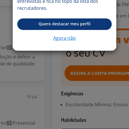
entrevistas e fica no topo da lista dos
Tipo de contrato e Jornada:
Efe
recrutadores.
Área Profissional:
Gerente em I
15 jul
Quero destacar meu perfil
Agora não
ior
Presencial
ução e definir a
le de qualidade:
Exigências
15 jul
Escolaridade Mínima: Ensino
Habilidades
ior
Presencial