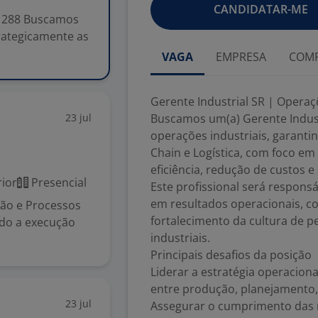
CANDIDATAR-ME
#1288 Buscamos
trategicamente as
VAGA
EMPRESA
COMP
Gerente Industrial SR | Operaç
23 jul
Buscamos um(a) Gerente Industr
operações industriais, garanti
Chain e Logística, com foco em
eficiência, redução de custos e
ior
Presencial
Este profissional será respons
em resultados operacionais, co
ção e Processos
fortalecimento da cultura de 
ndo a execução
industriais.
Principais desafios da posição
Liderar a estratégia operaciona
entre produção, planejamento, m
23 jul
Assegurar o cumprimento das m