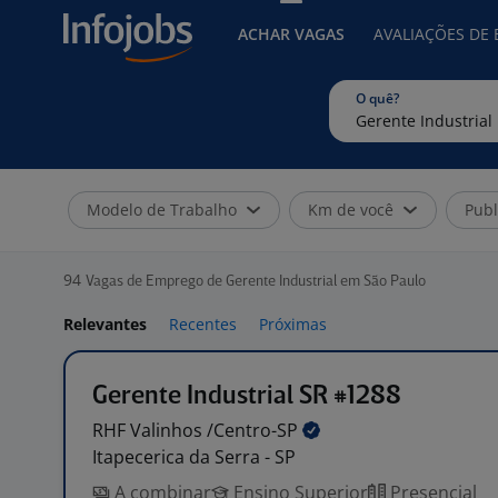
ACHAR VAGAS
AVALIAÇÕES DE
O quê?
Modelo de Trabalho
Km de você
Publ
94
Vagas de Emprego de Gerente Industrial em São Paulo
Relevantes
Recentes
Próximas
Gerente Industrial SR #1288
RHF Valinhos
/Centro-SP
Itapecerica da Serra - SP
A combinar
Ensino Superior
Presencial