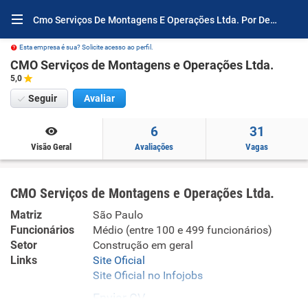
Cmo Serviços De Montagens E Operações Ltda. Por Dentro
Esta empresa é sua? Solicite acesso ao perfil.
CMO Serviços de Montagens e Operações Ltda.
5,0
Seguir
Avaliar
6
31
Visão Geral
Avaliações
Vagas
CMO Serviços de Montagens e Operações Ltda.
Matriz
São Paulo
Funcionários
Médio (entre 100 e 499 funcionários)
Setor
Construção em geral
Links
Site Oficial
Site Oficial no Infojobs
Enviar CV