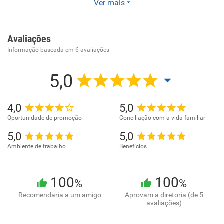
Ver mais
Serviços de operação e fornecimento de equipamentos
para transporte e elevação de cargas e pessoas para uso
em obras
Avaliações
Informação baseada em
6
avaliações
5,0
4,0
5,0
Oportunidade de promoção
Conciliação com a vida familiar
5,0
5,0
Ambiente de trabalho
Benefícios
100
100
%
%
Recomendaria a um amigo
Aprovam a diretoria (de 5
avaliações)