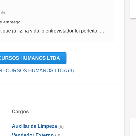
ulo
 de emprego
Foi sem dúvida alguma a melhor entrevista que já fiz na vida, o entrevistador foi perfeito, soube me deixar super a vontade,foi descontraído...
 RECURSOS HUMANOS LTDA
S E RECURSOS HUMANOS LTDA (3)
Cargos
Auxiliar de Limpeza
(6)
Vendedor Externo
(3)