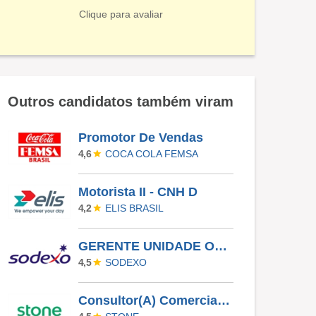
Clique para avaliar
Outros candidatos também viram
Promotor De Vendas
COCA COLA FEMSA
4,6
Motorista II - CNH D
ELIS BRASIL
4,2
GERENTE UNIDADE OPERACIONAL I - UAN
SODEXO
4,5
Consultor(A) Comercial Externo