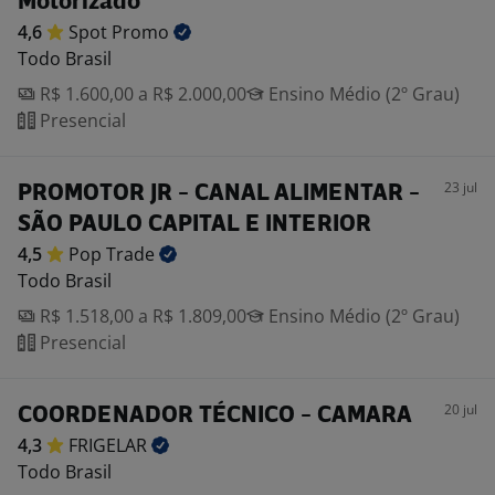
Motorizado
4,6
Spot
Promo
Todo Brasil
R$ 1.600,00 a R$ 2.000,00
Ensino Médio (2º Grau)
Presencial
23 jul
PROMOTOR JR - CANAL ALIMENTAR -
SÃO PAULO CAPITAL E INTERIOR
4,5
Pop
Trade
Todo Brasil
R$ 1.518,00 a R$ 1.809,00
Ensino Médio (2º Grau)
Presencial
20 jul
COORDENADOR TÉCNICO - CAMARA
4,3
FRIGELAR
Todo Brasil