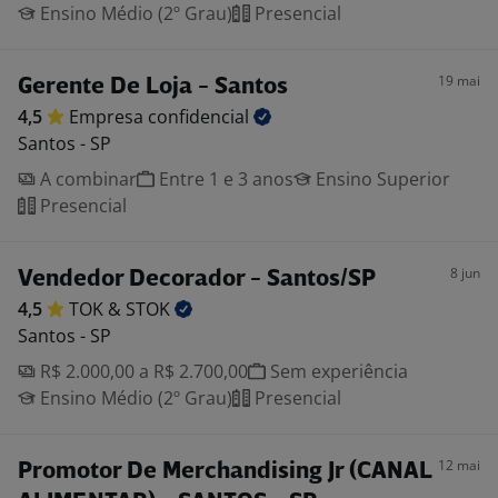
Ensino Médio (2º Grau)
Presencial
19 mai
Gerente De Loja - Santos
4,5
Empresa
confidencial
Santos - SP
A combinar
Entre 1 e 3 anos
Ensino Superior
Presencial
8 jun
Vendedor Decorador - Santos/SP
4,5
TOK &
STOK
Santos - SP
R$ 2.000,00 a R$ 2.700,00
Sem experiência
Ensino Médio (2º Grau)
Presencial
12 mai
Promotor De Merchandising Jr (CANAL