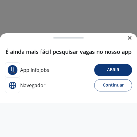
É ainda mais fácil pesquisar vagas no nosso app
App Infojobs
ABRIR
Navegador
Continuar