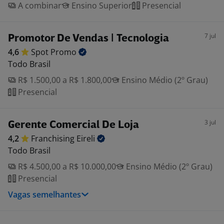
A combinar
Ensino Superior
Presencial
7 jul
Promotor De Vendas | Tecnologia
4,6
Spot
Promo
Todo Brasil
R$ 1.500,00 a R$ 1.800,00
Ensino Médio (2º Grau)
Presencial
3 jul
Gerente Comercial De Loja
4,2
Franchising
Eireli
Todo Brasil
R$ 4.500,00 a R$ 10.000,00
Ensino Médio (2º Grau)
Presencial
Vagas semelhantes