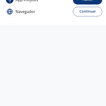
Navegador
Continuar
5 ago
Promotor(A) Comercial - Home Office
2,8
PIETRA
BARIVIERA
Todo Brasil
A combinar
Ensino Médio (2º Grau)
Home office
21 jul
Promotor(A) De Serviços
4,4
AMERICANAS
Todo Brasil