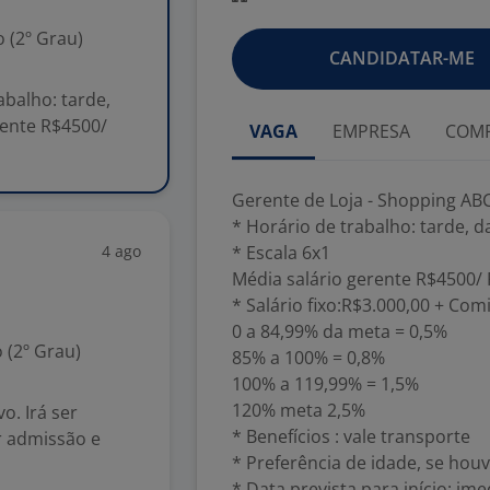
 (2º Grau)
CANDIDATAR-ME
abalho: tarde,
rente R$4500/
VAGA
EMPRESA
COMP
Gerente de Loja - Shopping AB
* Horário de trabalho: tarde, d
4 ago
* Escala 6x1
Média salário gerente R$4500/
* Salário fixo:R$3.000,00 + Co
0 a 84,99% da meta = 0,5%
 (2º Grau)
85% a 100% = 0,8%
100% a 119,99% = 1,5%
120% meta 2,5%
o. Irá ser
* Benefícios : vale transporte
r admissão e
* Preferência de idade, se houv
* Data prevista para início: ime