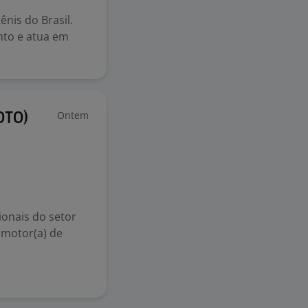
nis do Brasil.
nto e atua em
Ontem
OTO)
onais do setor
omotor(a) de