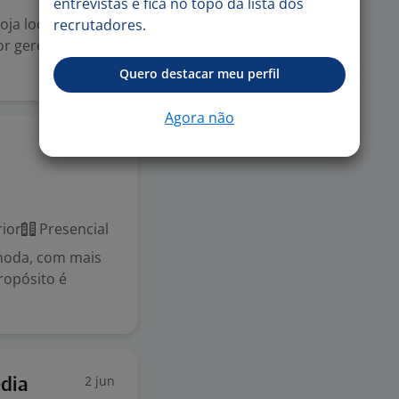
entrevistas e fica no topo da lista dos
ja localizada
recrutadores.
or gerenciar
Quero destacar meu perfil
Agora não
29 jun
ior
Presencial
moda, com mais
ropósito é
2 jun
édia