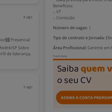
Benefícios:
-. VT
4 ago
-. Comissão
Número de vagas:
1
Tipo de contrato e Jornada:
Efe
ior
Presencial
 André/SP Sobre
Área Profissional:
Gerente em C
fil de liderança,
3 ago