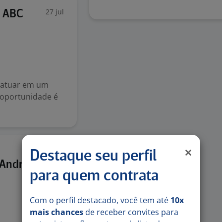
27 jul
o ABC
 atuar em um
 oportunidade é
Destaque seu perfil
20 jul
 Andre
para quem contrata
Com o perfil destacado, você tem até
10x
mais chances
de receber convites para