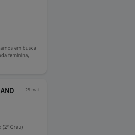
tamos em busca
da feminina,
28 mai
GRAND
 (2º Grau)