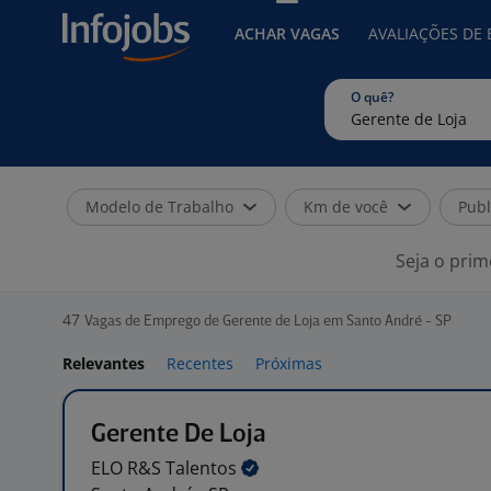
ACHAR VAGAS
AVALIAÇÕES DE
O quê?
Modelo de Trabalho
Km de você
Publ
Seja o prim
47
Vagas de Emprego de Gerente de Loja em Santo André - SP
Relevantes
Recentes
Próximas
Gerente De Loja
ELO R&S
Talentos