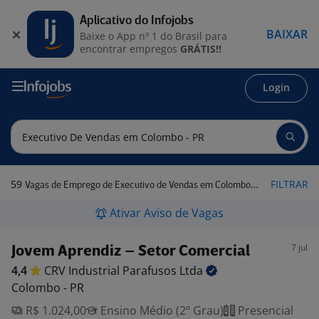
Aplicativo do Infojobs
BAIXAR
Baixe o App nº 1 do Brasil para
encontrar empregos
GRÁTIS!!
Login
59
FILTRAR
Vagas de Emprego de Executivo de Vendas em Colombo - PR
Ativar Aviso de Vagas
7 jul
Jovem Aprendiz – Setor Comercial
4,4
CRV Industrial Parafusos
Ltda
Colombo - PR
R$ 1.024,00
Ensino Médio (2º Grau)
Presencial