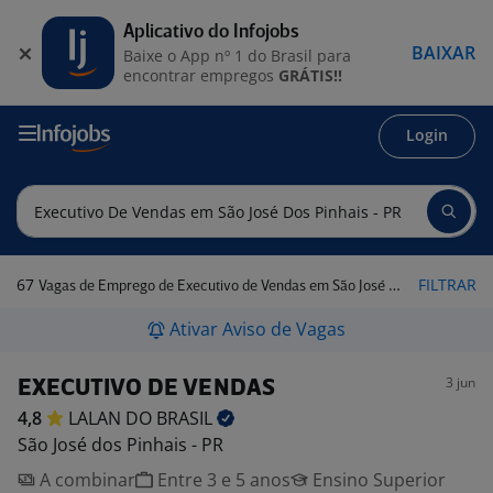
Aplicativo do Infojobs
BAIXAR
Baixe o App nº 1 do Brasil para
encontrar empregos
GRÁTIS!!
Login
67
FILTRAR
Vagas de Emprego de Executivo de Vendas em São José dos Pinhais - PR
Ativar Aviso de Vagas
3 jun
EXECUTIVO DE VENDAS
4,8
LALAN DO
BRASIL
São José dos Pinhais - PR
A combinar
Entre 3 e 5 anos
Ensino Superior