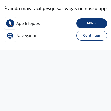
É ainda mais fácil pesquisar vagas no nosso app
App Infojobs
ABRIR
Navegador
Continuar
3 jul
Gerente Comercial De Loja
4,2
Franchising
Eireli
Todo Brasil
R$ 4.500,00 a R$ 10.000,00
Ensino Médio (2º Grau)
Presencial