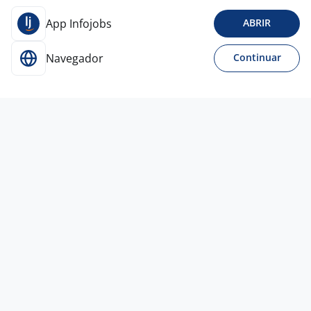
App Infojobs
ABRIR
Navegador
Continuar
28 jul
Promotor De Vendas Eletroportáteis
4,5
Compart
São José dos Pinhais - PR
A combinar
Entre 1 e 3 anos
Ensino Médio (2º Grau)
Presencial
Vagas semelhantes