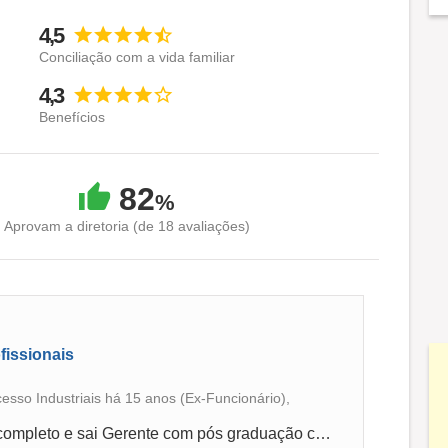
4,5
Conciliação com a vida familiar
4,3
Benefícios
82
%
Aprovam a diretoria (de 18 avaliações)
fissionais
sso Industriais há 15 anos (Ex-Funcionário),
Entrei como operador scom o 2º grau incompleto e sai Gerente com pós graduação custeado pela organização.