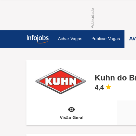
Av
Achar Vagas
Publicar Vagas
Kuhn do Br
4,4
Visão Geral