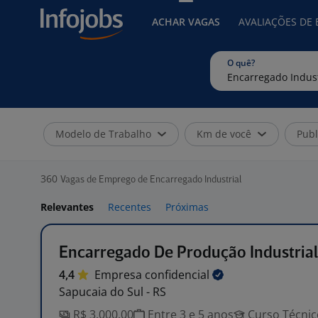
ACHAR VAGAS
AVALIAÇÕES DE
O quê?
Modelo de Trabalho
Km de você
Publ
360
Vagas de Emprego de Encarregado Industrial
Relevantes
Recentes
Próximas
Encarregado De Produção Industrial
4,4
Empresa
confidencial
Sapucaia do Sul - RS
R$ 3.000,00
Entre 3 e 5 anos
Curso Técnic