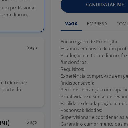
CANDIDATAR-ME
um profissional
urno diurno,
VAGA
EMPRESA
COMP
Encarregado de Produção
6 ago
Estamos em busca de um profi
Produção em turno diurno, faz
funcionáros.
Requisitos:
Experiência comprovada em ges
m Líderes de
(indispensável);
er parte do
Perfil de liderança, com capac
Proatividade e senso de respon
Facilidade de adaptação a mud
Responsabilidades:
Supervisionar e coordenar as 
5 ago
091)
Garantir o cumprimento das me