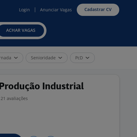
Cadastrar CV
Login
Anunciar Vagas
ACHAR VAGAS
rnada
Senioridade
PcD
Produção Industrial
21 avaliações