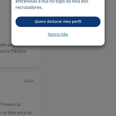
entrevistas e fica no topo da lista dos
27 jul
recrutadores.
Quero destacar meu perfil
Agora não
Liderança e
tria Plástica;
24 jul
Presencial
 na liderança do