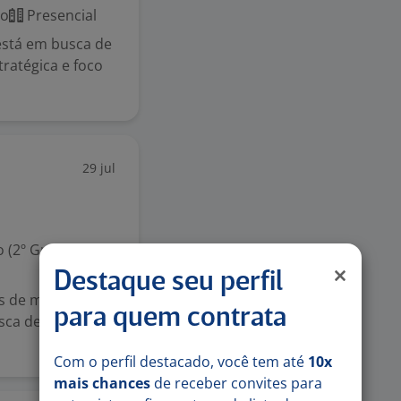
co
Presencial
está em busca de
tratégica e foco
29 jul
 (2º Grau)
Destaque seu perfil
os de mercado e
para quem contrata
usca de um(a)
Com o perfil destacado, você tem até
10x
mais chances
de receber convites para