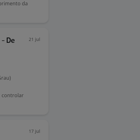
primento da
21 jul
 - De
Grau)
 controlar
17 jul