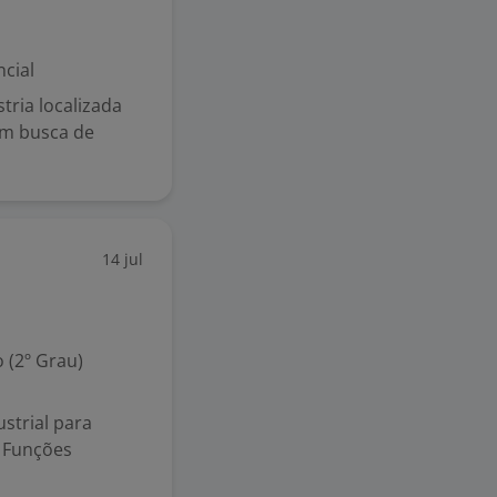
cial
tria localizada
em busca de
14 jul
 (2º Grau)
strial para
. Funções