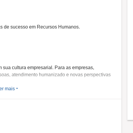
ias de sucesso em Recursos Humanos.
m sua cultura empresarial. Para as empresas,
oas, atendimento humanizado e novas perspectivas
er mais
reinada, apoiar centenas de empresas e milhares de
 mais humanizadas. Diagnóstico; Processos de
isso; Solução e Resultado.