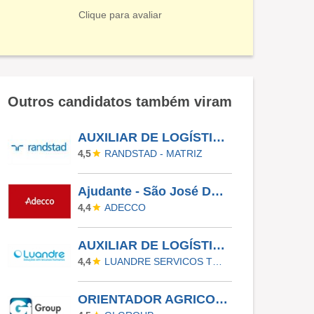
Clique para avaliar
Outros candidatos também viram
AUXILIAR DE LOGÍSTICA - COLOMBO - PR
RANDSTAD - MATRIZ
4,5
Ajudante - São José Dos Pinhais - PR
ADECCO
4,4
AUXILIAR DE LOGÍSTICA - GUARULHOS
LUANDRE SERVICOS TEMPORARIOS LTDA. (C-I)
4,4
ORIENTADOR AGRICOLA II - Orleans SC (1042-11765823)