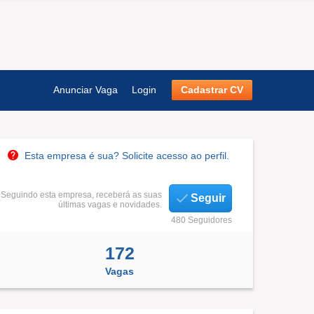
Anunciar Vaga
Login
Cadastrar CV
Esta empresa é sua? Solicite acesso ao perfil.
Seguindo esta empresa, receberá as suas
Seguir
últimas vagas e novidades.
480 Seguidores
172
Vagas