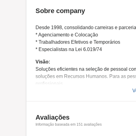
Sobre company
Desde 1998, consolidando carreiras e parcer
* Agenciamento e Colocação
* Trabalhadores Efetivos e Temporários
* Especialistas na Lei 6.019/74
Visão:
Soluções eficientes na seleção de pessoal co
soluções em Recursos Humanos. Para as pess
profissionais.
V
Missão:
Através de nossa visão técnica e percepção t
profissionais, com soluções bem-sucedidas e
Avaliações
Seleção; Atendimento Personalizado Comprom
Informação baseada em
151
avaliações