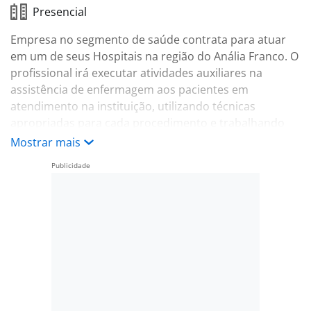
Presencial
Empresa no segmento de saúde contrata para atuar
em um de seus Hospitais na região do Anália Franco. O
profissional irá executar atividades auxiliares na
assistência de enfermagem aos pacientes em
atendimento na instituição, utilizando técnicas
apropriadas para cada procedimento e trabalhando
conforme as boas práticas, normas e procedimentos
Mostrar mais
de biossegurança e conforme prerrogativas
estabelecidas pelo Conselho de Classe, contribuindo
com o tratamento e recuperação do paciente no setor
de UTI Neonatal.
Ensino médio completo;
Curso Auxiliar de Enfermagem completo com COREN
ativo;
Experiência com UTI Neonatal;
Disponibilidade para trabalhar na escala 6x1 12h00 às
18h00