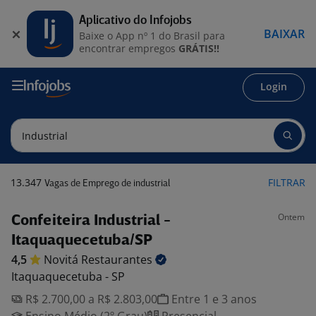
Aplicativo do Infojobs
BAIXAR
Baixe o App nº 1 do Brasil para
encontrar empregos
GRÁTIS!!
Login
13.347
FILTRAR
Vagas de Emprego de industrial
Ontem
Confeiteira Industrial -
Itaquaquecetuba/SP
4,5
Novitá
Restaurantes
Itaquaquecetuba - SP
R$ 2.700,00 a R$ 2.803,00
Entre 1 e 3 anos