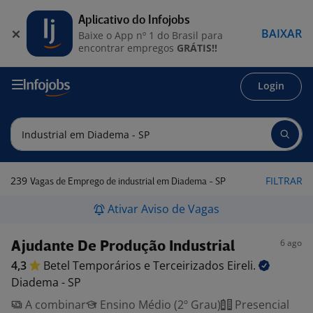
Aplicativo do Infojobs
BAIXAR
Baixe o App nº 1 do Brasil para
encontrar empregos
GRÁTIS!!
Login
239
FILTRAR
Vagas de Emprego de industrial em Diadema - SP
Ativar Aviso de Vagas
6 ago
Ajudante De Produção Industrial
4,3
Betel Temporários e Terceirizados
Eireli.
Diadema - SP
A combinar
Ensino Médio (2º Grau)
Presencial