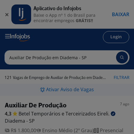
Aplicativo do Infojobs
BAIXAR
Baixe o App nº 1 do Brasil para
encontrar empregos
GRÁTIS!!
Login
121
FILTRAR
Vagas de Emprego de Auxiliar de Produção em Diadema - SP
Ativar Aviso de Vagas
7 ago
Auxiliar De Produção
4,3
Betel Temporários e Terceirizados
Eireli.
Diadema - SP
R$ 1.800,00
Ensino Médio (2º Grau)
Presencial