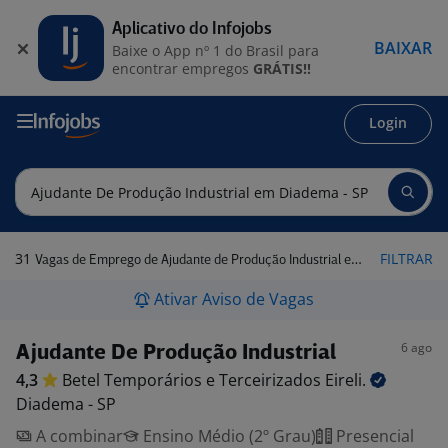
Aplicativo do Infojobs
BAIXAR
Baixe o App nº 1 do Brasil para
encontrar empregos
GRÁTIS!!
Login
31
FILTRAR
Vagas de Emprego de Ajudante de Produção Industrial em Diadema - SP
Ativar Aviso de Vagas
6 ago
Ajudante De Produção Industrial
4,3
Betel Temporários e Terceirizados
Eireli.
Diadema - SP
A combinar
Ensino Médio (2º Grau)
Presencial