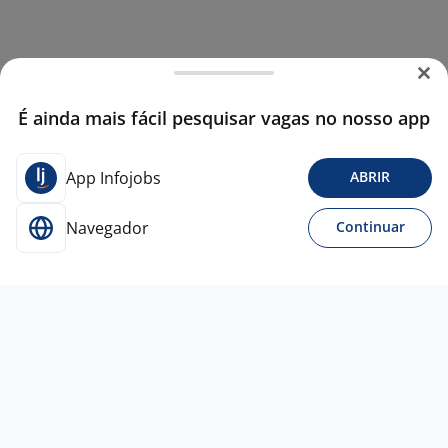
É ainda mais fácil pesquisar vagas no nosso app
App Infojobs
ABRIR
Navegador
Continuar
15 jun
Auxiliar De PCP
KSE RECURSOS
HUMANOS