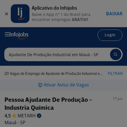
Aplicativo do Infojobs
BAIXAR
Baixe o App nº 1 do Brasil para
encontrar empregos
GRÁTIS!!
Login
20
FILTRAR
Vagas de Emprego de Ajudante de Produção Industrial em Mauá - SP
Ativar Aviso de Vagas
17 jun
Pessoa Ajudante De Produção -
Industria Química
4,5
METARH
Mauá - SP