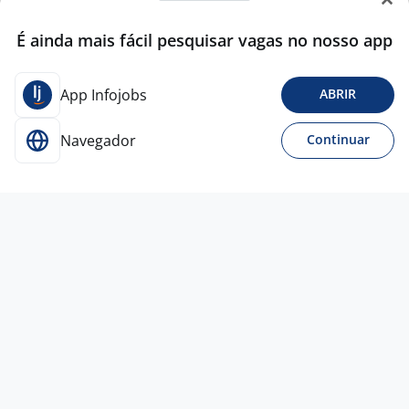
É ainda mais fácil pesquisar vagas no nosso app
App Infojobs
ABRIR
Navegador
Continuar
28 mai
ASSISTENTE DE LOJA - SHOPPING
MAUA- (Banco De Talentos)
4,6
Grupo Ri
Happy
Mauá - SP
A combinar
Ensino Médio (2º Grau)
Presencial