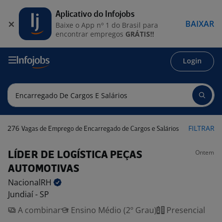
Aplicativo do Infojobs
BAIXAR
Baixe o App nº 1 do Brasil para
encontrar empregos
GRÁTIS!!
Login
276
FILTRAR
Vagas de Emprego de Encarregado de Cargos e Salários
Ontem
LÍDER DE LOGÍSTICA PEÇAS
AUTOMOTIVAS
NacionalRH
Jundiaí - SP
A combinar
Ensino Médio (2º Grau)
Presencial