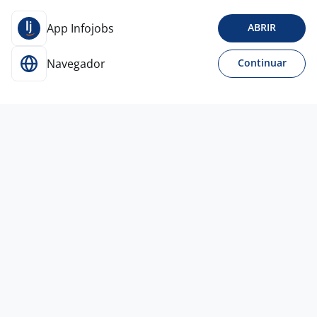
App Infojobs
ABRIR
Navegador
Continuar
6 ago
Executivo De Contas
4,5
Randstad -
Matriz
Guarulhos - SP
R$ 3.000,00 a R$ 10.000,00
Curso Técnico
Presencial
CONTRATAÇÃO URGENTE
6 ago
Recepcionista - Esporte
4,3
Empresa
confidencial