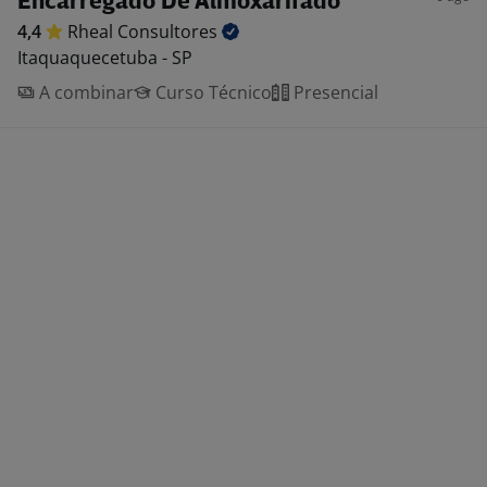
Encarregado De Almoxarifado
4,4
Rheal
Consultores
Itaquaquecetuba - SP
A combinar
Curso Técnico
Presencial